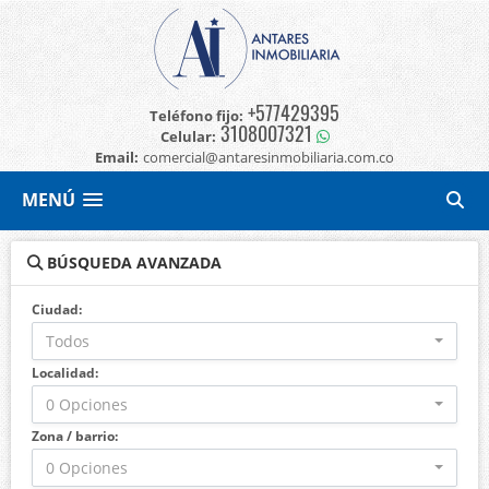
+577429395
Teléfono fijo:
3108007321
Celular:
Email:
comercial@antaresinmobiliaria.com.co
MENÚ
BÚSQUEDA AVANZADA
Ciudad:
Todos
Localidad:
0 Opciones
Zona / barrio:
0 Opciones