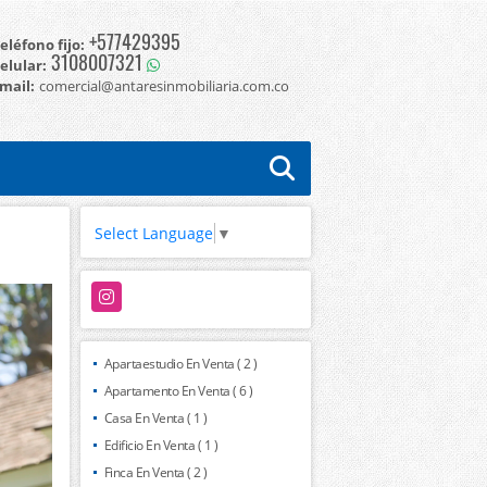
+577429395
eléfono fijo:
3108007321
elular:
mail:
comercial@antaresinmobiliaria.com.co
Select Language
▼
Instagram
Apartaestudio En Venta ( 2 )
Apartamento En Venta ( 6 )
Casa En Venta ( 1 )
Edificio En Venta ( 1 )
Finca En Venta ( 2 )