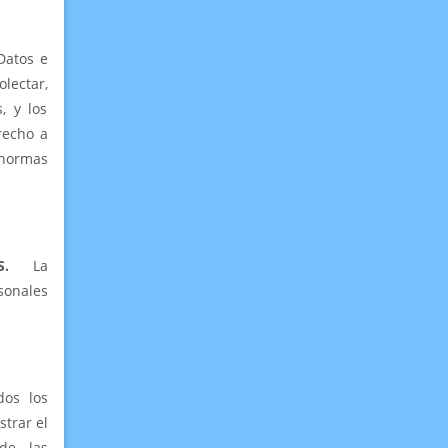
Datos e
lectar,
, y los
recho a
normas
LES.
La
sonales
os los
trar el
de las