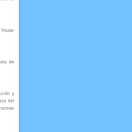
Titular
jeto de
ución y
eza del
normas