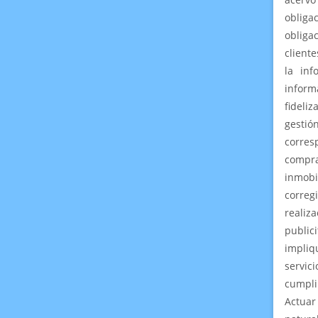
obligac
obliga
cliente
la inf
inform
fideli
gestió
corres
compra
inmobi
correg
realiz
public
impliq
servic
cumpli
Actuar