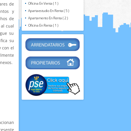
Oficina En Venta ( 1 )
lares de
Apartaestudio En Renta ( 5 )
entos y
Apartamento En Renta ( 2 )
chos de
Oficina En Renta ( 1 )
 al cual
rgue su
fica su
 con el
almente
onexos.
acionan
resente