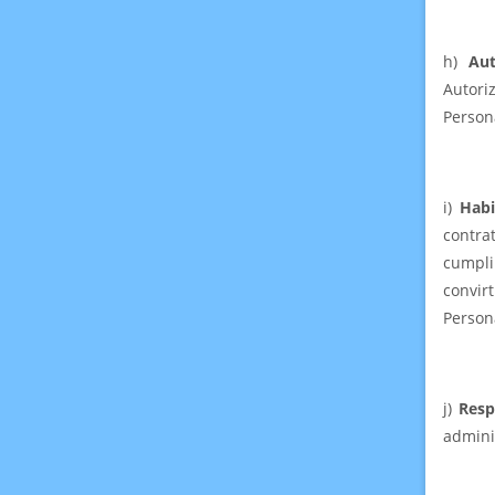
h)
Au
Autori
Persona
i)
Habi
contra
cumpli
convir
Person
j)
Resp
admini