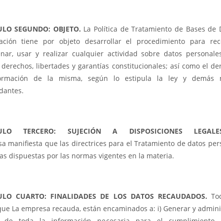
ULO SEGUNDO: OBJETO.
La Política de Tratamiento de Bases de 
ación tiene por objeto desarrollar el procedimiento para reco
nar, usar y realizar cualquier actividad sobre datos personales
derechos, libertades y garantías constitucionales; así como el de
formación de la misma, según lo estipula la ley y demás 
dantes.
CULO TERCERO: SUJECIÓN A DISPOSICIONES LEGA
a manifiesta que las directrices para el Tratamiento de datos per
as dispuestas por las normas vigentes en la materia.
ULO CUARTO: FINALIDADES DE LOS DATOS RECAUDADOS.
Tod
que La empresa recauda, están encaminados a: i) Generar y adminis
o de toda la información necesaria para el cumplimiento 