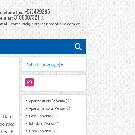
+577429395
eléfono fijo:
3108007321
elular:
mail:
comercial@antaresinmobiliaria.com.co
Select Language
▼
Instagram
Apartaestudio En Venta ( 2 )
Apartamento En Venta ( 6 )
Casa En Venta ( 1 )
 Datos
Edificio En Venta ( 1 )
olítica
Finca En Venta ( 2 )
Ley. El