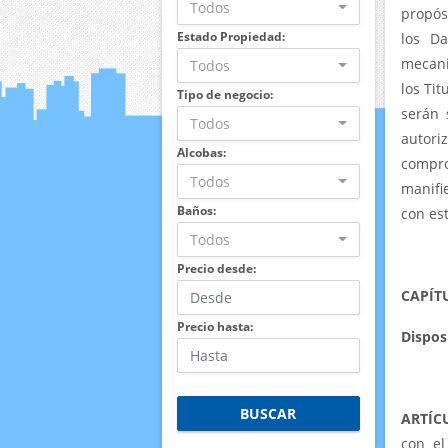
Todos
propósi
Estado Propiedad:
los Da
mecani
Todos
los Tit
Tipo de negocio:
serán 
Todos
autori
Alcobas:
compro
Todos
manifi
Baños:
con es
Todos
Precio desde:
CAPÍT
Precio hasta:
Dispos
BUSCAR
ARTÍC
con el