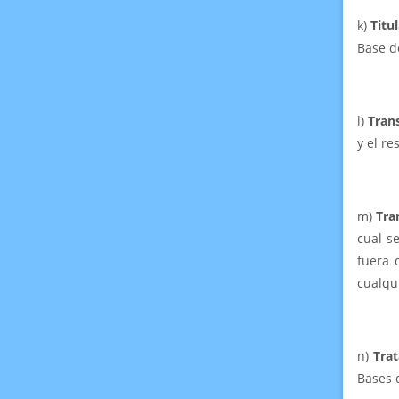
k)
Titu
Base de
l)
Tran
y el re
m)
Tra
cual s
fuera 
cualqu
n)
Tra
Bases 