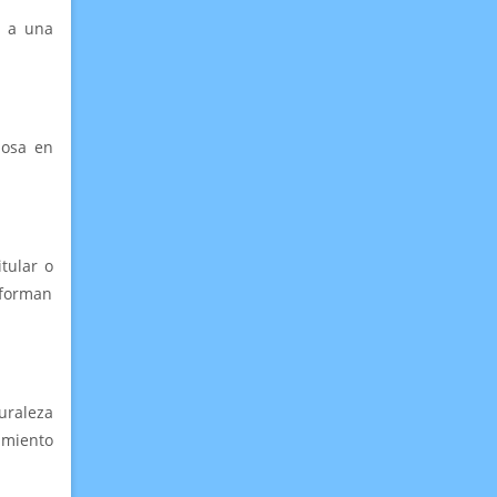
e a una
posa en
.
tular o
 forman
uraleza
tamiento