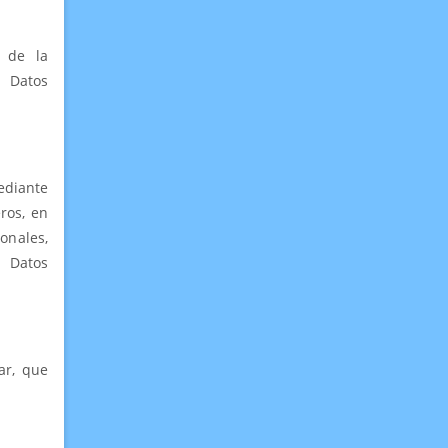
 de la
s Datos
ediante
ros, en
onales,
s Datos
ar, que