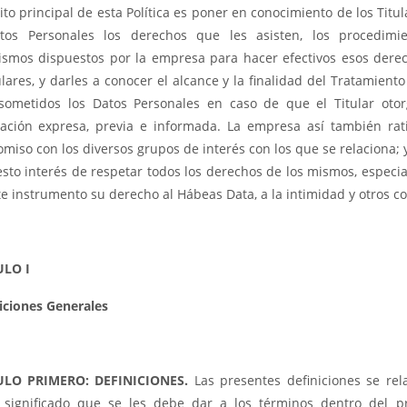
to principal de esta Política es poner en conocimiento de los Titu
tos Personales los derechos que les asisten, los procedimi
smos dispuestos por la empresa para hacer efectivos esos dere
ulares, y darles a conocer el alcance y la finalidad del Tratamiento
sometidos los Datos Personales en caso de que el Titular oto
zación expresa, previa e informada. La empresa así también rati
miso con los diversos grupos de interés con los que se relaciona; y
esto interés de respetar todos los derechos de los mismos, especi
te instrumento su derecho al Hábeas Data, a la intimidad y otros c
ULO I
iciones Generales
ULO PRIMERO: DEFINICIONES.
Las presentes definiciones se rel
 significado que se les debe dar a los términos dentro del p