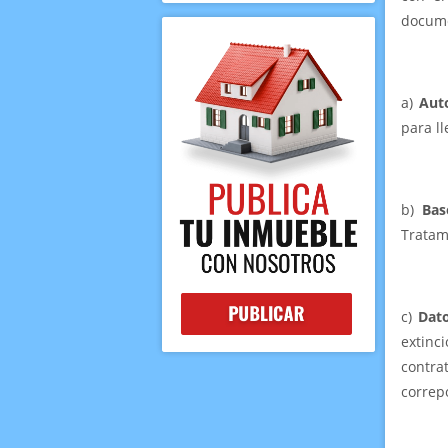
docum
a)
Aut
para ll
b)
Bas
Tratam
c)
Dat
extinc
contr
correp