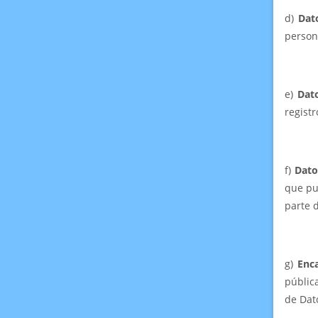
d)
Dat
person
e)
Dat
registr
f)
Dato
que pu
parte d
g)
Enc
pública
de Dat