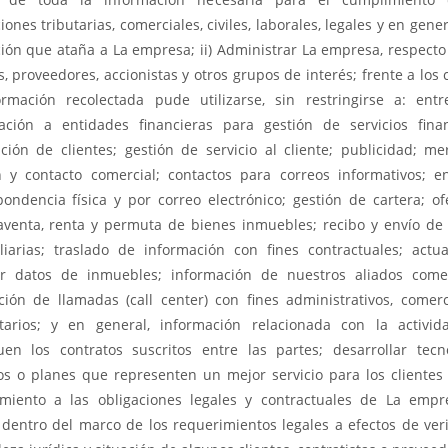
iones tributarias, comerciales, civiles, laborales, legales y en gene
ción que ataña a La empresa; ii) Administrar La empresa, respecto
s, proveedores, accionistas y otros grupos de interés; frente a los 
ormación recolectada pude utilizarse, sin restringirse a: ent
ación a entidades financieras para gestión de servicios finan
zación de clientes; gestión de servicio al cliente; publicidad; me
n y contacto comercial; contactos para correos informativos; e
pondencia física y por correo electrónico; gestión de cartera; of
venta, renta y permuta de bienes inmuebles; recibo y envío de 
liarias; traslado de información con fines contractuales; actua
ir datos de inmuebles; información de nuestros aliados comer
ación de llamadas (call center) con fines administrativos, comerc
itarios; y en general, información relacionada con la activi
uen los contratos suscritos entre las partes; desarrollar tecno
ios o planes que representen un mejor servicio para los clientes i
miento a las obligaciones legales y contractuales de La empre
 dentro del marco de los requerimientos legales a efectos de verif