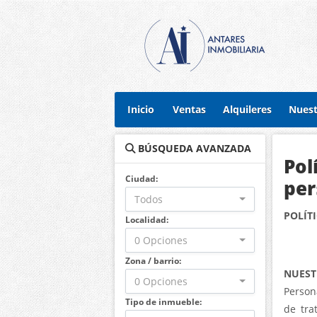
Inicio
Ventas
Alquileres
Nuest
BÚSQUEDA AVANZADA
Pol
Ciudad:
per
Todos
POLÍT
Localidad:
0 Opciones
Zona / barrio:
NUEST
0 Opciones
Person
Tipo de inmueble:
de tra