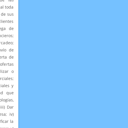
ral toda
 de sus
clientes
rega de
cieros;
rcadeo;
nvío de
erta de
ofertas
lizar o
ciales;
iales y
dad que
logías,
ii) Dar
sa; iv)
icar la