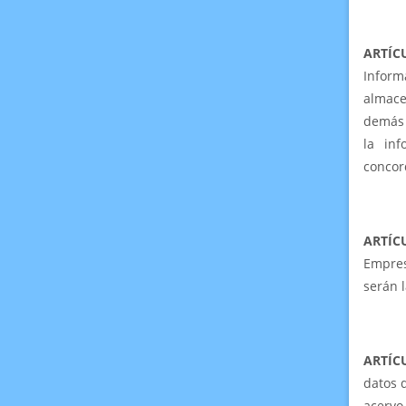
ARTÍC
Inform
almace
demás 
la in
concor
ARTÍ
Empres
serán l
ARTÍC
datos 
acerv