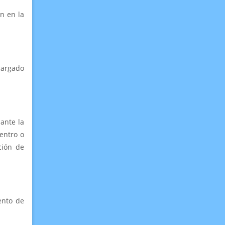
n en la
cargado
ante la
entro o
ción de
ento de