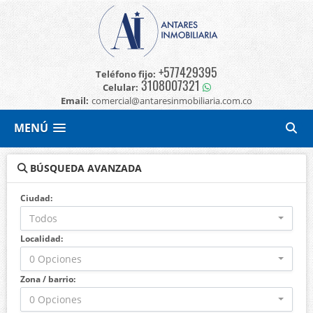
+577429395
Teléfono fijo:
3108007321
Celular:
Email:
comercial@antaresinmobiliaria.com.co
MENÚ
BÚSQUEDA AVANZADA
Ciudad:
Todos
Localidad:
0 Opciones
Zona / barrio:
0 Opciones