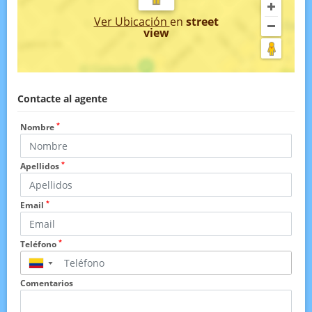
Ver Ubicación
en
street
view
Contacte al agente
*
Nombre
*
Apellidos
*
Email
*
Teléfono
▼
Comentarios