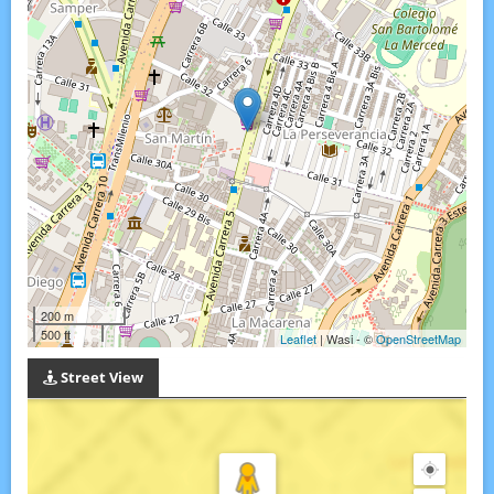
200 m
500 ft
Leaflet
| Wasi - ©
OpenStreetMap
Street View