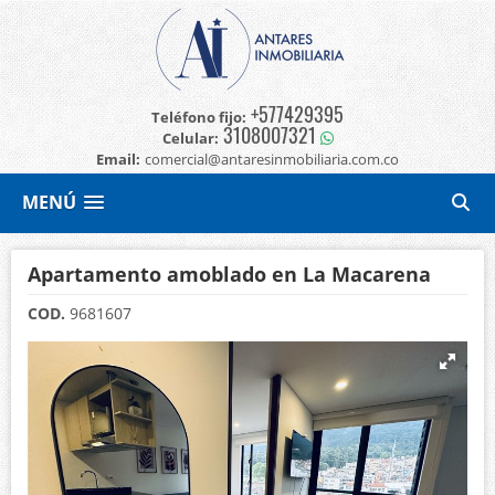
+577429395
Teléfono fijo:
3108007321
Celular:
Email:
comercial@antaresinmobiliaria.com.co
MENÚ
Apartamento amoblado en La Macarena
COD.
9681607