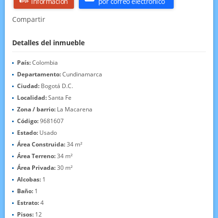
información
por correo electrónico
Compartir
Detalles del inmueble
País:
Colombia
Departamento:
Cundinamarca
Ciudad:
Bogotá D.C.
Localidad:
Santa Fe
Zona / barrio:
La Macarena
Código:
9681607
Estado:
Usado
Área Construida:
34 m²
Área Terreno:
34 m²
Área Privada:
30 m²
Alcobas:
1
Baño:
1
Estrato:
4
Pisos:
12