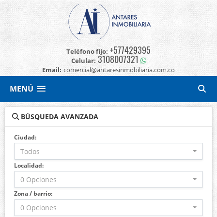
+577429395
Teléfono fijo:
3108007321
Celular:
Email:
comercial@antaresinmobiliaria.com.co
MENÚ
BÚSQUEDA AVANZADA
Ciudad:
Todos
Localidad:
0 Opciones
Zona / barrio:
0 Opciones